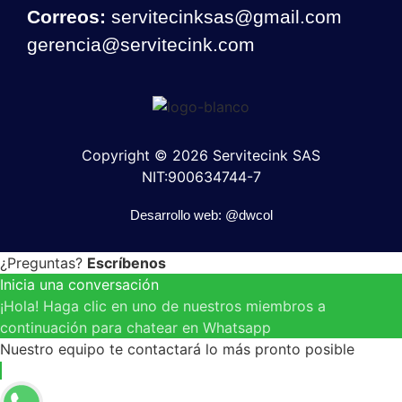
Correos:
servitecinksas@gmail.com
gerencia@servitecink.com
Copyright © 2026 Servitecink SAS
NIT:900634744-7
Desarrollo web: @dwcol
¿Preguntas?
Escríbenos
Inicia una conversación
¡Hola! Haga clic en uno de nuestros miembros a
continuación para chatear en Whatsapp
Nuestro equipo te contactará lo más pronto posible