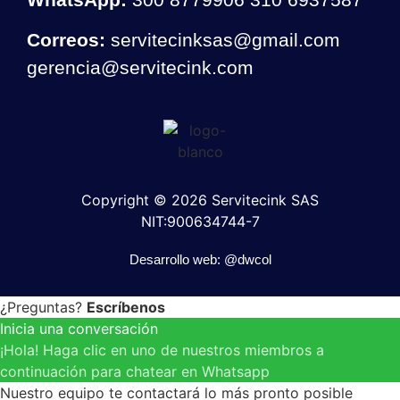
Correos:
servitecinksas@gmail.com
gerencia@servitecink.com
Copyright © 2026 Servitecink SAS
NIT:900634744-7
Desarrollo web: @dwcol
¿Preguntas?
Escríbenos
Inicia una conversación
¡Hola! Haga clic en uno de nuestros miembros a
continuación para chatear en Whatsapp
Nuestro equipo te contactará lo más pronto posible